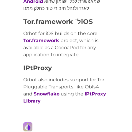
שמאפשרת לכל יישומון שהוא
Android
לאגד ולנהל חיבורי טור כחלק ממנו
Tor.framework ל־iOS
Orbot for iOS builds on the core
Tor.framework
project, which is
available as a CocoaPod for any
application to integrate
IPtProxy
Orbot also includes support for Tor
Pluggable Transports, like Obfs4
and
Snowflake
using the
IPtProxy
Library