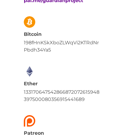
pal.me/guardianproject
Bitcoin
198fHnKSkXboZLWqVi2KTRdNr
Pbdh34Ya5
Ether
133170647542866872072615948
397500080356915441689
Patreon